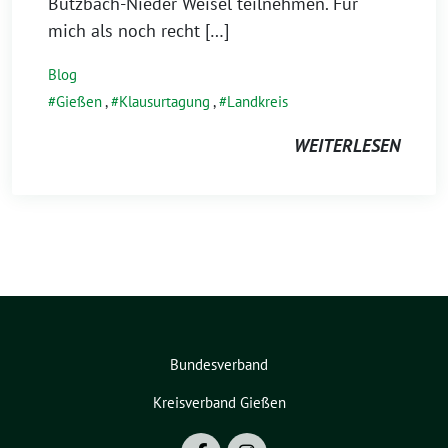
Butzbach-Nieder Weisel teilnehmen. Für
mich als noch recht […]
Blog
Gießen
,
Klausurtagung
,
Landkreis
WEITERLESEN
Bundesverband
Kreisverband Gießen